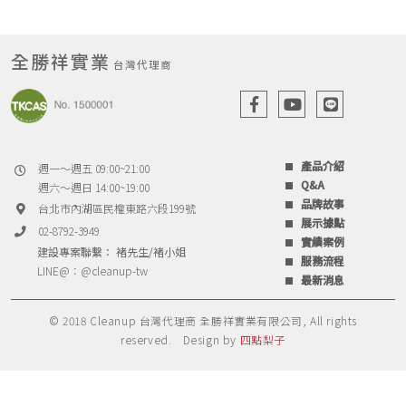
全勝祥實業
台灣代理商
產品介紹
週一～週五 09:00~21:00
Q&A
週六～週日 14:00~19:00
品牌故事
台北市內湖區民權東路六段199號
展示據點
02-8792-3949
實績案例
建設專案聯繫： 褚先生/褚小姐
服務流程
LINE@：
@cleanup-tw
最新消息
© 2018 Cleanup 台灣代理商 全勝祥實業有限公司, All rights
reserved.
Design by
四點梨子