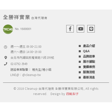
全勝祥實業
台灣代理商
產品介紹
週一～週五 09:00~21:00
Q&A
週六～週日 14:00~19:00
品牌故事
台北市內湖區民權東路六段199號
展示據點
02-8792-3949
實績案例
建設專案聯繫： 褚先生/褚小姐
服務流程
LINE@：
@cleanup-tw
最新消息
© 2018 Cleanup 台灣代理商 全勝祥實業有限公司, All rights
reserved.
Design by
四點梨子