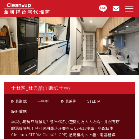
全勝祥台灣代理商
士林區_林公館(川騰仰士林)
廚具形式
一字型
廚具系列
STEDIA
設計重點
誰說小廚房只能雜亂? 設計師將小空間化為大大收納、井然有序
的溫暖場域！特別選用西班牙賽麗石CS-635檯面，搭配日本
Cleanup STEDIA Class03 (CPB) 溫潤櫻桃木上櫃、電器櫃與