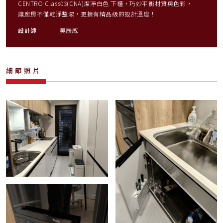
CENTRO Class03(CNA)潔淨白色 下櫃，巧妙平衡材質與色彩，
讓廚房不僅乾淨整潔，更擁有精品級的設計溫度！
設計師
吳辰威
細節照片