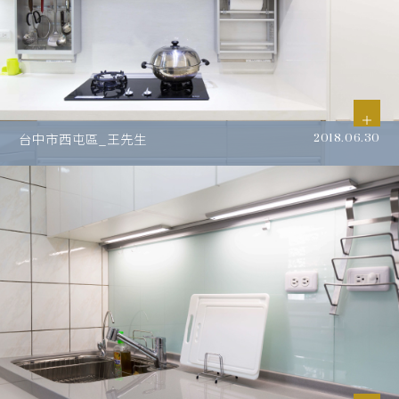
台中市西屯區_王先生
2018.06.30