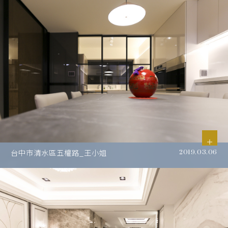
台中市清水區五權路_王小姐
2019.03.06