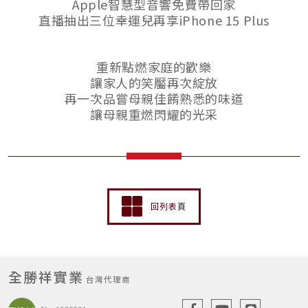
Apple智慧型音響免費帶回家
直播抽出三位幸運兒再享iPhone 15 Plus
重新點燃家庭的歡樂
讓家人的笑靨再次綻放
再一次品嘗母親佳餚熟悉的味道
讓母親重燃閃耀的光采
回列表頁
全勝祥實業
台灣代理商