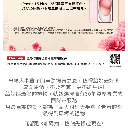
母親大半輩子的辛勤撫育之恩，值得給她最好的
感念恩情，不要老套，更不能馬虎!
給媽媽最好的禮物，就該選擇擁有30年資歷專業的
團隊來服務
用最真誠的愛，讓為了家人付出大半輩子青春的母
親得到最棒的禮物
滿額贈X加碼抽，搶佔先機趁現在!